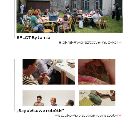
SPLOT Bytomia
#piknik
#warsztaty
#muzyka
[+]
„Szydełkowe robótki”
#sztuka
#plastyka
#warsztaty
[+]