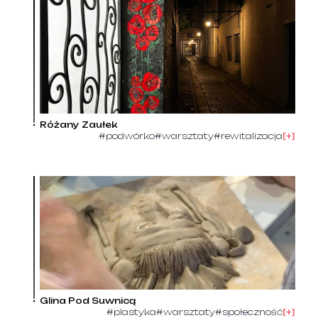
Różany Zaułek
#podwórko
#warsztaty
#rewitalizacja
[+]
Glina Pod Suwnicą
#plastyka
#warsztaty
#społeczność
[+]