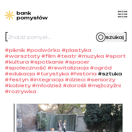
bank
pomysłów
[
]
szukaj
#piknik
#podwórko
#plastyka
#warsztaty
#film
#teatr
#muzyka
#sport
#kultura
#spotkanie
#spacer
#społeczność
#rewitalizacja
#ogród
#edukacja
#turystyka
#historia
#sztuka
#festyn
#integracja
#dzieci
#seniorzy
#kobiety
#młodzież
#dorośli
#mężczyźni
#rozrywka