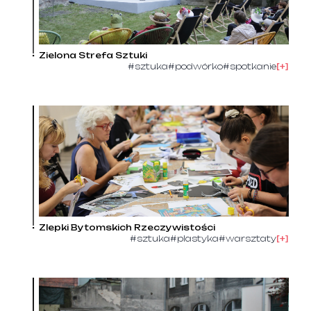
Zielona Strefa Sztuki
#sztuka
#podwórko
#spotkanie
[+]
Zlepki Bytomskich Rzeczywistości
#sztuka
#plastyka
#warsztaty
[+]