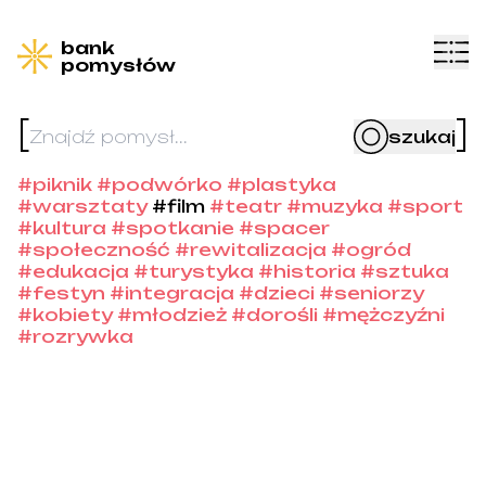
bank
pomysłów
[
]
szukaj
#piknik
#podwórko
#plastyka
#warsztaty
#film
#teatr
#muzyka
#sport
#kultura
#spotkanie
#spacer
#społeczność
#rewitalizacja
#ogród
#edukacja
#turystyka
#historia
#sztuka
#festyn
#integracja
#dzieci
#seniorzy
#kobiety
#młodzież
#dorośli
#mężczyźni
#rozrywka